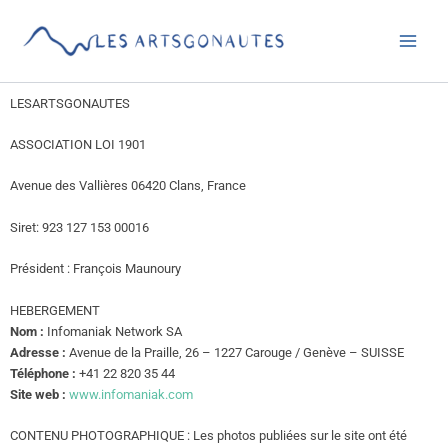
Aller
au
contenu
LESARTSGONAUTES
ASSOCIATION LOI 1901
Avenue des Vallières 06420 Clans, France
Siret: 923 127 153 00016
Président : François Maunoury
HEBERGEMENT
Nom :
Infomaniak Network SA
Adresse :
Avenue de la Praille, 26 – 1227 Carouge / Genève – SUISSE
Téléphone :
+41 22 820 35 44
Site web :
www.infomaniak.com
CONTENU PHOTOGRAPHIQUE : Les photos publiées sur le site ont été